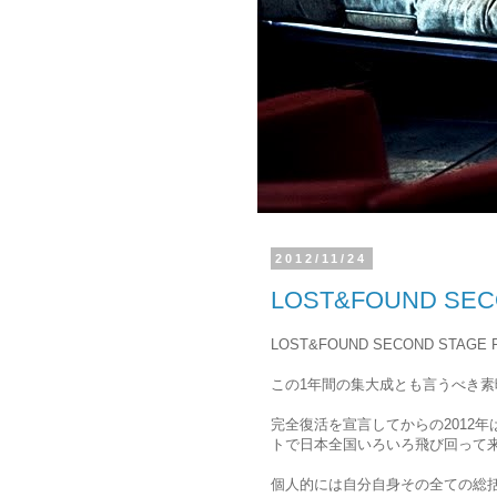
2012/11/24
LOST&FOUND SE
LOST&FOUND SECOND ST
この1年間の集大成とも言うべき
完全復活を宣言してからの2012
トで日本全国いろいろ飛び回って
個人的には自分自身その全ての総