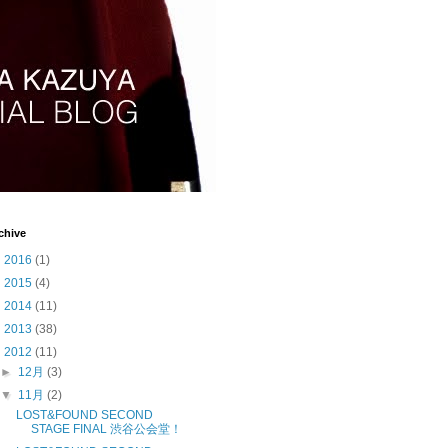
chive
►
2016
(1)
►
2015
(4)
►
2014
(11)
►
2013
(38)
▼
2012
(11)
►
12月
(3)
▼
11月
(2)
LOST&FOUND SECOND
STAGE FINAL 渋谷公会堂！