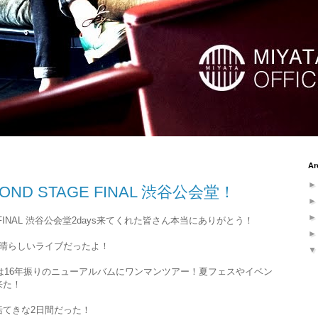
Ar
COND STAGE FINAL 渋谷公会堂！
AGE FINAL 渋谷公会堂2days来てくれた皆さん本当にありがとう！
素晴らしいライブだったよ！
年は16年振りのニューアルバムにワンマンツアー！夏フェスやイベン
来た！
括てきな2日間だった！