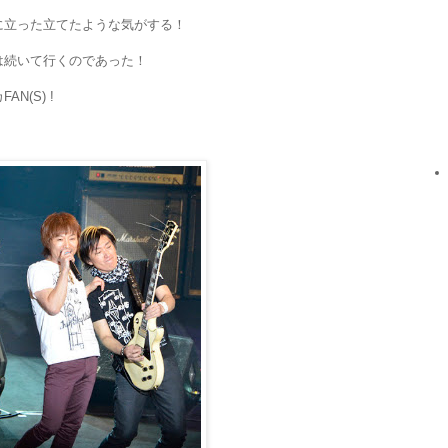
に立った立てたような気がする！
は続いて行くのであった！
N(S) !