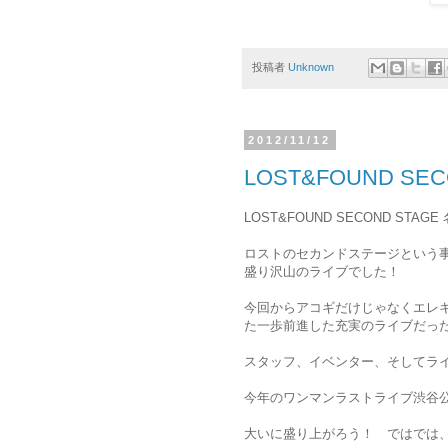
投稿者
Unknown
2012/11/12
LOST&FOUND SE
LOST&FOUND SECOND S
ロストのセカンドステージという事
盛り沢山のライブでした！
今回からアコギだけじゃなくエレ
た一歩前進した充実のライブだっ
スタッフ、イベンター、そしてライ
今年のワンマンラストライブ渋谷
大いに盛り上がろう！ ではでは