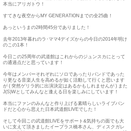
本当にアリガトウ！
すてきな夜空からMY GENERATIONまでの全25曲！
あっというまの2時間45分でありました！
去年2013年暮れのラ･ママ4デイズからの今日の2014年明け
のこの1本！
今日この25周年の武道館はこれからのジュンスカにとって
の通過点だと思っています！
今年はメンバーそれぞれにソロであったりバンドであった
り更なる音楽人生を高めるが如く活動して行くと思います
が ( 突然ゲリラ的に出演決定はあるかもしれませんが ) また
J(S)Wとしてみんなと逢える日を楽しみにしています！
本当にファンのみんなと作り上げる素晴らしいライブバン
ドだと心から思えた日本武道館LIVEでした！
そして今回この武道館LIVEをサポート&気持ちの面でも大
いに支えて頂きましたイープラス橋本さん、ディスクガレ