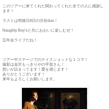
このツアーに来てくれた関わってくれた全ての人に感謝し
ます！
ラストは明後日8日の渋谷duo！
Naughty Boy'sと共におおいに楽しむぜ！
忘年会ライブだね！
ツアー中ステージでのナイスショットな１コマ！
撮影は金沢もっきりやの平賀さん！
想いが詰まってます！愛を感じます！
ありがとうございます！
来年もよろしくお願いします。