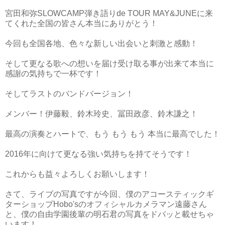
宮田和弥SLOWCAMP弾き語りde TOUR MAY&JUNEに来
てくれた全国の皆さん本当にありがとう！
今回も全国各地、色々な新しい出会いと刺激と感動！
そして更なる歌への想いを届け受け取る事が出来て本当に
感謝の気持ちで一杯です！
そしてラストのバンドバージョン！
メンバー！伊藤毅、鈴木玲史、冨田政彦、鈴木謙之！
最高の演奏とハートで、もう もう もう 本当に最高でした！
2016年に向けて更なる強い気持ちを持てそうです！
これからも益々よろしくお願いします！
さて、ライブの写真ですが今回、僕のアコースティックギ
ターショップHobo'sのオフィシャルカメラマン遠藤さん
と、僕の自由学園後輩の明石君の写真をドバッと載せちゃ
います！